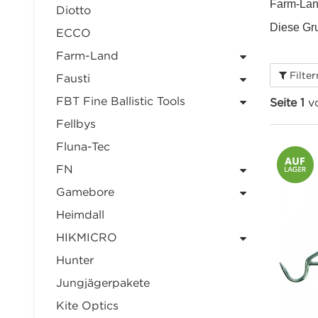
Farm-Land
Diotto
Diese Gru
ECCO
Farm-Land
Filte
Fausti
FBT Fine Ballistic Tools
Seite 1
vo
Fellbys
Fluna-Tec
FN
Gamebore
Heimdall
HIKMICRO
Hunter
Jungjägerpakete
Kite Optics