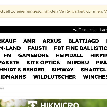
uell zu einer eingeschränkten Verfügbarkeit kommen. Wi
Waffenservice
Karr
RKAUF
AMR
ARXUS
BLATTJAGD
M-LAND
FAUSTI
FBT FINE BALLISTI
FN
GAMEBORE
HEIMDALL
HIKM
PAKETE
KITE OPTICS
MIROKU
PRÄ
HMIDT & BENDER
SIMWAY
SMARTCL
IDMANNS
WILDLUTSCHER
WINCHE