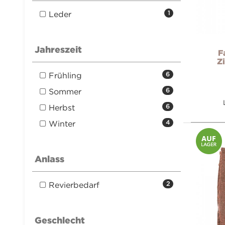
Leder
1
Jahreszeit
F
Z
Frühling
6
Sommer
6
Herbst
6
Winter
4
Anlass
Revierbedarf
2
Geschlecht