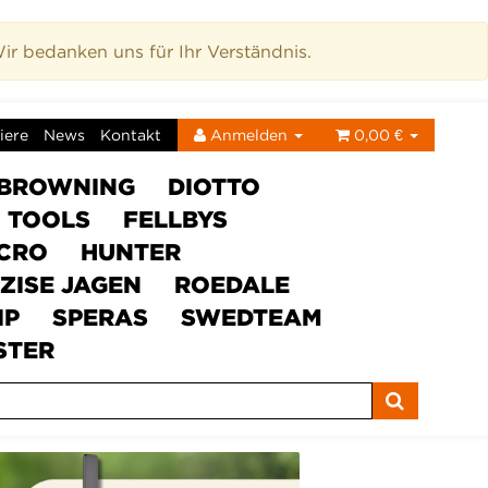
r bedanken uns für Ihr Verständnis.
iere
News
Kontakt
Anmelden
0,00 €
BROWNING
DIOTTO
C TOOLS
FELLBYS
ICRO
HUNTER
ZISE JAGEN
ROEDALE
IP
SPERAS
SWEDTEAM
STER