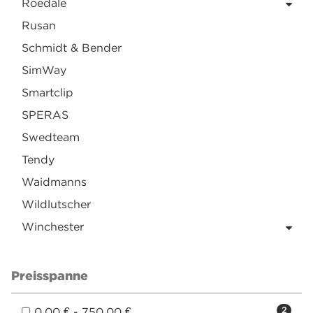
Roedale
Rusan
Schmidt & Bender
SimWay
Smartclip
SPERAS
Swedteam
Tendy
Waidmanns
Wildlutscher
Winchester
Preisspanne
0,00 € - 750,00 €
2