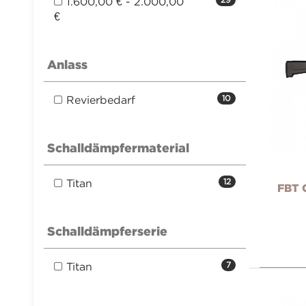
1.600,00 € - 2.000,00
€
Anlass
Revierbedarf
10
Schalldämpfermaterial
Titan
12
FBT 
Schalldämpferserie
Titan
7