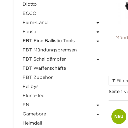
Diotto
ECCO
Farm-Land
Fausti
Münd
FBT Fine Ballistic Tools
FBT Mündungsbremsen
FBT Schalldämpfer
FBT Waffenschäfte
FBT Zubehör
Filte
Fellbys
Seite 1
v
Fluna-Tec
FN
Gamebore
Heimdall