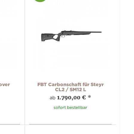
over
FBT Carbonschaft für Steyr
CL2 / SM12 L
1.790,00 €
*
ab
sofort bestellbar