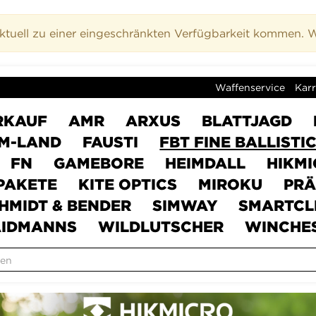
uell zu einer eingeschränkten Verfügbarkeit kommen. Wi
Waffenservice
Karr
RKAUF
AMR
ARXUS
BLATTJAGD
M-LAND
FAUSTI
FBT FINE BALLISTI
FN
GAMEBORE
HEIMDALL
HIKM
PAKETE
KITE OPTICS
MIROKU
PRÄ
HMIDT & BENDER
SIMWAY
SMARTCL
IDMANNS
WILDLUTSCHER
WINCHE