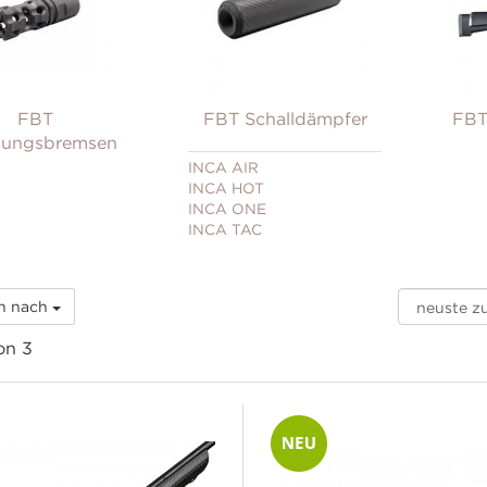
FBT
FBT Schalldämpfer
FBT
ungsbremsen
INCA AIR
INCA HOT
INCA ONE
INCA TAC
rn nach
on 3