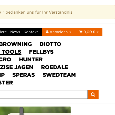
r bedanken uns für Ihr Verständnis.
iere
News
Kontakt
Anmelden
0,00 €
BROWNING
DIOTTO
C TOOLS
FELLBYS
ICRO
HUNTER
ZISE JAGEN
ROEDALE
IP
SPERAS
SWEDTEAM
STER