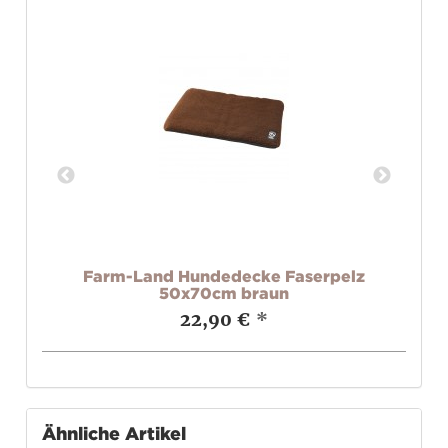
ur
Farm-Land Hundedecke Faserpelz
Fa
50x70cm braun
22,90 €
*
Ähnliche Artikel