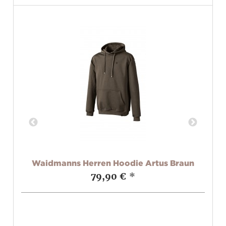
ive
Waidmanns Herren Hoodie Artus Braun
79,90 €
*
F