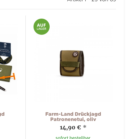
gd
Farm-Land Drückjagd
Patronenetui, oliv
14,90 €
*
sofort bestellbar