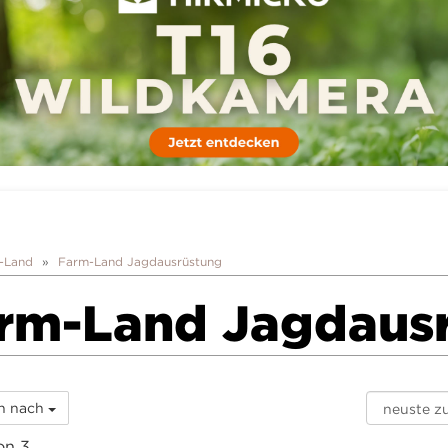
-Land
Farm-Land Jagdausrüstung
rm-Land Jagdaus
rn nach
on 3