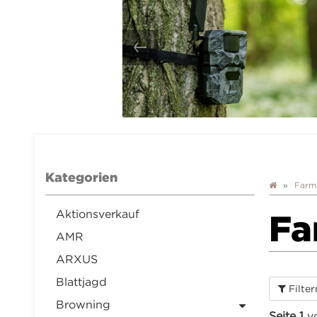
Kategorien
Farm
Aktionsverkauf
Fa
AMR
ARXUS
Blattjagd
Filte
Browning
Seite 1
v