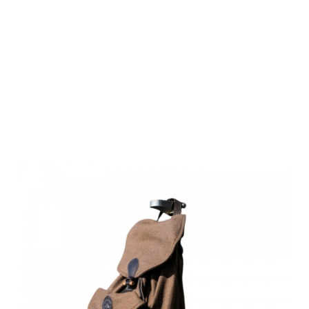
Farm-Land
lautloser Jagd
Rucksack
Bradford braun