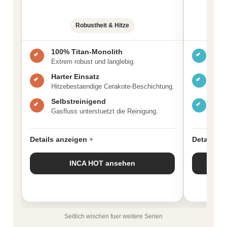
Robustheit & Hitze
100% Titan-Monolith
Tit
Extrem robust und langlebig.
Leic
Harter Einsatz
Ant
Hitzebestaendige Cerakote-Beschichtung.
Verz
Selbstreinigend
Ab 
Gasfluss unterstuetzt die Reinigung.
Idea
Details anzeigen
Details a
INCA HOT ansehen
Seitlich wischen fuer weitere Serien