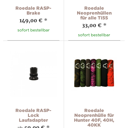
Roedale RASP-
Roedale
Brake
Neoprenhüllen
für alle Ti55
149,00 €
*
33,00 €
*
sofort bestellbar
sofort bestellbar
Roedale RASP-
Roedale
Lock
Neoprenhülle für
Laufadapter
Hunter 40F, 40H,
40KK
50,00 €
*
ab