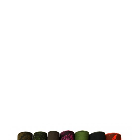
Roedale
Neoprenhüllen
für Ti42 MK3,
Ti42(MK-X)
und Hunter
45S+