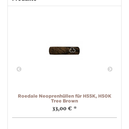
,
Roedale Neoprenhüllen für H55K, H50K
7M+
Tree Brown
M3
33,00 €
*