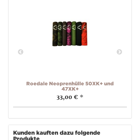
K2
Roedale Neoprenhülle 50XK+ und
R
47XK+
33,00 €
*
Kunden kauften dazu folgende
Produkte