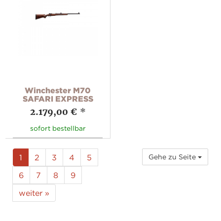
Winchester M70
SAFARI EXPRESS
2.179,00 €
*
sofort bestellbar
1
2
3
4
5
Gehe zu Seite
6
7
8
9
weiter »