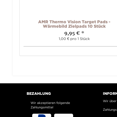
 Ultra
AMR Thermo Vision Target Pads -
Wärmebild Zielpads 10 Stück
9,95 €
*
1,00 € pro 1 Stück
BEZAHLUNG
INFOR
Wir über
Wir akzeptieren folgende
Zahlungsmittel
Zahlungs