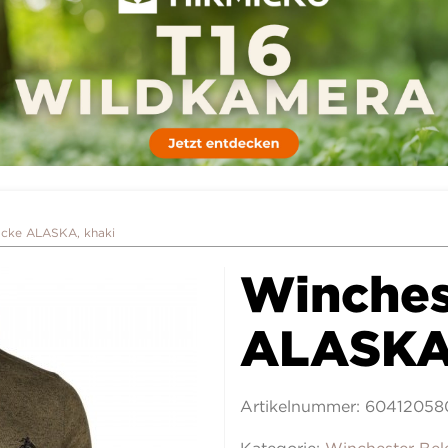
acke ALASKA, khaki
Winches
ALASKA,
Artikelnummer:
60412058