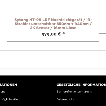
Sytong HT-99 LRF Nachtsichtgerät / IR-
Strahler umschaltbar 850nm + 940nm /
2K Sensor / 16mm Linse
579,00 €
*
MATIONEN
GESETZLICHE INFORMATIO
 uns
Barrierefreiheitserklärung
möglichkeiten
Datenschutz