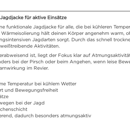
agdjacke für aktive Einsätze
e funktionale Jagdjacke für alle, die bei kühleren Tempe
e Wärmeisolierung hält deinen Körper angenehm warm, o
sintensiven Jagdarten sorgt. Durch das schnell trocknen
eißtreibende Aktivitäten.
abweisend ist, liegt der Fokus klar auf Atmungsaktivit
nders bei der Pirsch oder beim Angehen, wenn leise Be
Tarnwirkung im Revier.
me Temperatur bei kühlem Wetter
ort und Bewegungsfreiheit
ätze
ewegen bei der Jagd
ischenschicht
ierend, dadurch besonders atmungsaktiv