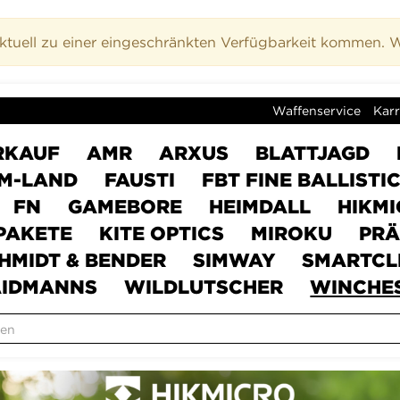
uell zu einer eingeschränkten Verfügbarkeit kommen. Wi
Waffenservice
Karr
RKAUF
AMR
ARXUS
BLATTJAGD
M-LAND
FAUSTI
FBT FINE BALLISTI
FN
GAMEBORE
HEIMDALL
HIKM
PAKETE
KITE OPTICS
MIROKU
PRÄ
HMIDT & BENDER
SIMWAY
SMARTCL
IDMANNS
WILDLUTSCHER
WINCHE