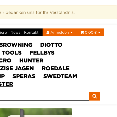
r bedanken uns für Ihr Verständnis.
iere
News
Kontakt
Anmelden
0,00 €
BROWNING
DIOTTO
C TOOLS
FELLBYS
ICRO
HUNTER
ZISE JAGEN
ROEDALE
IP
SPERAS
SWEDTEAM
STER