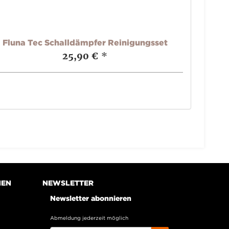
Fluna Tec Schalldämpfer Reinigungsset
Speed U
25,90 €
*
NEN
NEWSLETTER
Newsletter abonnieren
Abmeldung jederzeit möglich