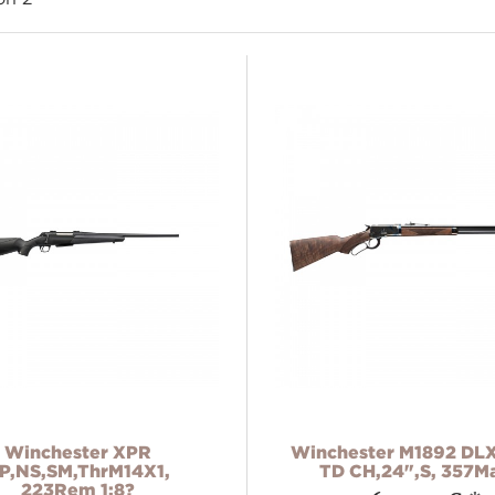
Winchester XPR
Winchester M1892 DL
P,NS,SM,ThrM14X1,
TD CH,24",S, 357M
223Rem 1:8?