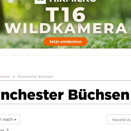
hester
Winchester Büchsen
nchester Büchsen
rn nach
on 2