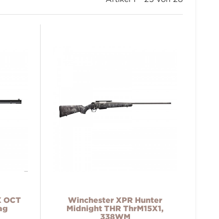
X OCT
Winchester XPR Hunter
ag
Midnight THR ThrM15X1,
338WM