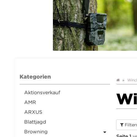
Kategorien
Winc
Aktionsverkauf
Wi
AMR
ARXUS
Blattjagd
Filte
Browning
Seite 1
v