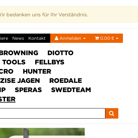
r bedanken uns für Ihr Verständnis.
iere
News
Kontakt
Anmelden
0,00 €
BROWNING
DIOTTO
C TOOLS
FELLBYS
ICRO
HUNTER
ZISE JAGEN
ROEDALE
IP
SPERAS
SWEDTEAM
STER