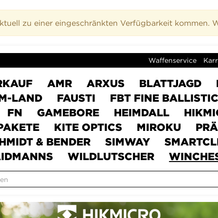
uell zu einer eingeschränkten Verfügbarkeit kommen. Wi
Waffenservice
Karr
RKAUF
AMR
ARXUS
BLATTJAGD
M-LAND
FAUSTI
FBT FINE BALLISTI
FN
GAMEBORE
HEIMDALL
HIKM
PAKETE
KITE OPTICS
MIROKU
PRÄ
HMIDT & BENDER
SIMWAY
SMARTCL
IDMANNS
WILDLUTSCHER
WINCHE