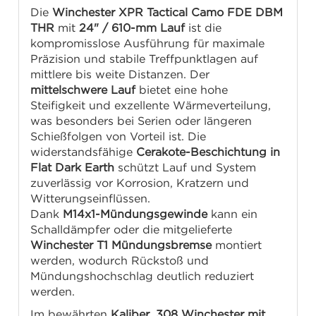
Die
Winchester XPR Tactical Camo FDE DBM
THR
mit
24" / 610-mm Lauf
ist die
kompromisslose Ausführung für maximale
Präzision und stabile Treffpunktlagen auf
mittlere bis weite Distanzen. Der
mittelschwere Lauf
bietet eine hohe
Steifigkeit und exzellente Wärmeverteilung,
was besonders bei Serien oder längeren
Schießfolgen von Vorteil ist. Die
widerstandsfähige
Cerakote-Beschichtung in
Flat Dark Earth
schützt Lauf und System
zuverlässig vor Korrosion, Kratzern und
Witterungseinflüssen.
Dank
M14x1-Mündungsgewinde
kann ein
Schalldämpfer oder die mitgelieferte
Winchester T1 Mündungsbremse
montiert
werden, wodurch Rückstoß und
Mündungshochschlag deutlich reduziert
werden.
Im bewährten
Kaliber .308 Winchester mit