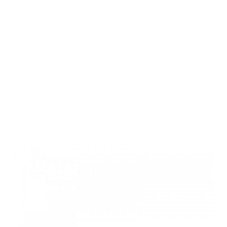
Winchester
XPR TACTICAL
CAMO FDE
DBM, THR,
308win 24"