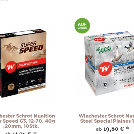
ester Schrot Munition
Winchester Schrot Mun
r Speed G3, 12-70, 40g
Steel Special Plaines 
,20mm, 10Stk.
19,80 €
*
ab
11,95 €
*