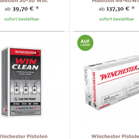
unition 30-30 Win.
Munition 44-40Wi
39,70 €
*
137,30 €
*
ab
ab
sofort bestellbar
sofort bestellbar
inchester Pistolen
Winchester Pistol