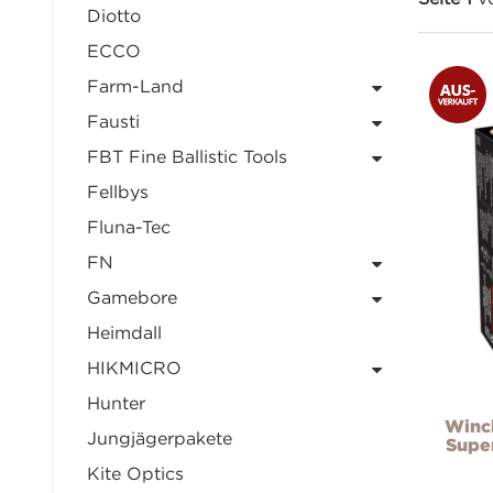
Diotto
ECCO
Farm-Land
Fausti
FBT Fine Ballistic Tools
Fellbys
Fluna-Tec
FN
Gamebore
Heimdall
HIKMICRO
Hunter
Winch
Jungjägerpakete
Supe
Kite Optics