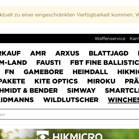
uell zu einer eingeschränkten Verfügbarkeit kommen. Wi
Waffenservice
Karr
RKAUF
AMR
ARXUS
BLATTJAGD
M-LAND
FAUSTI
FBT FINE BALLISTI
FN
GAMEBORE
HEIMDALL
HIKM
PAKETE
KITE OPTICS
MIROKU
PRÄ
HMIDT & BENDER
SIMWAY
SMARTCL
IDMANNS
WILDLUTSCHER
WINCHE