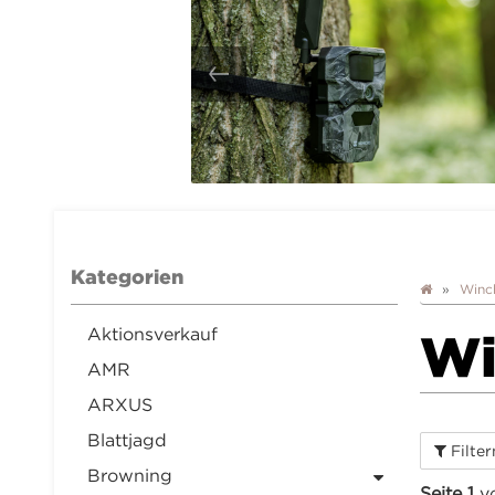
Kategorien
Winc
Aktionsverkauf
Wi
AMR
ARXUS
Blattjagd
Filte
Browning
Seite 1
v