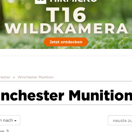
hester
Winchester Munition
nchester Munitio
rn nach
on 2