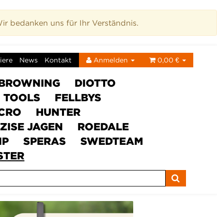
r bedanken uns für Ihr Verständnis.
iere
News
Kontakt
Anmelden
0,00 €
BROWNING
DIOTTO
C TOOLS
FELLBYS
ICRO
HUNTER
ZISE JAGEN
ROEDALE
IP
SPERAS
SWEDTEAM
STER