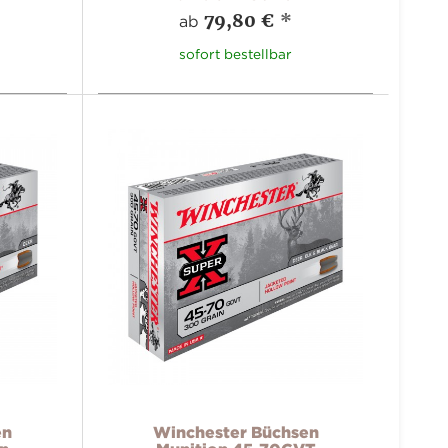
79,80 €
*
ab
sofort bestellbar
en
Winchester Büchsen