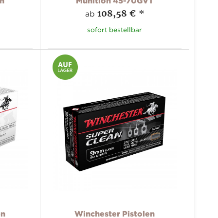
n
Munition 45-70GVT
108,58 €
*
ab
sofort bestellbar
en
Winchester Pistolen