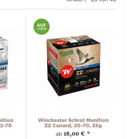
ition
Winchester Schrot Munition
12-70
ZZ Canard, 20-70, 25g
18,00 €
*
ab