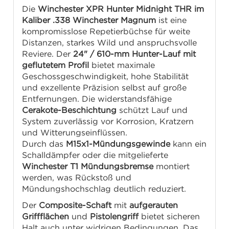
Die
Winchester XPR Hunter Midnight THR im
Kaliber .338 Winchester Magnum
ist eine
kompromisslose Repetierbüchse für weite
Distanzen, starkes Wild und anspruchsvolle
Reviere. Der
24" / 610-mm Hunter-Lauf mit
geflutetem Profil
bietet maximale
Geschossgeschwindigkeit, hohe Stabilität
und exzellente Präzision selbst auf große
Entfernungen. Die widerstandsfähige
Cerakote-Beschichtung
schützt Lauf und
System zuverlässig vor Korrosion, Kratzern
und Witterungseinflüssen.
Durch das
M15x1-Mündungsgewinde
kann ein
Schalldämpfer oder die mitgelieferte
Winchester T1 Mündungsbremse
montiert
werden, was Rückstoß und
Mündungshochschlag deutlich reduziert.
Der
Composite-Schaft
mit
aufgerauten
Griffflächen
und
Pistolengriff
bietet sicheren
Halt auch unter widrigen Bedingungen. Das