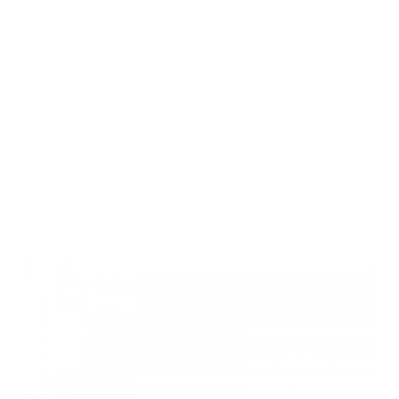
Winchester
XPR Hunter
Midnight THR
ThrM15X1,
338WM