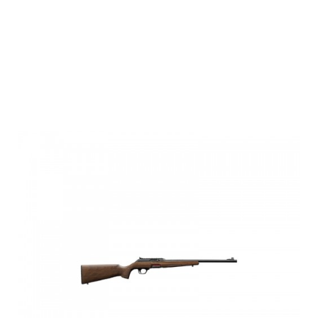
Winchester
WILDCAT
FIELD SA,S