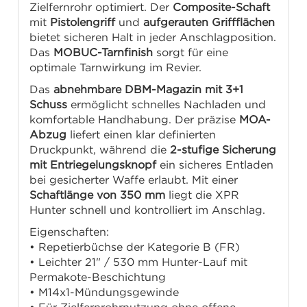
Zielfernrohr optimiert. Der
Composite-Schaft
mit
Pistolengriff
und
aufgerauten Griffflächen
bietet sicheren Halt in jeder Anschlagposition.
Das
MOBUC-Tarnfinish
sorgt für eine
optimale Tarnwirkung im Revier.
Das
abnehmbare DBM-Magazin mit 3+1
Schuss
ermöglicht schnelles Nachladen und
komfortable Handhabung. Der präzise
MOA-
Abzug
liefert einen klar definierten
Druckpunkt, während die
2-stufige Sicherung
mit Entriegelungsknopf
ein sicheres Entladen
bei gesicherter Waffe erlaubt. Mit einer
Schaftlänge von 350 mm
liegt die XPR
Hunter schnell und kontrolliert im Anschlag.
Eigenschaften:
• Repetierbüchse der Kategorie B (FR)
• Leichter 21" / 530 mm Hunter-Lauf mit
Permakote-Beschichtung
• M14x1-Mündungsgewinde