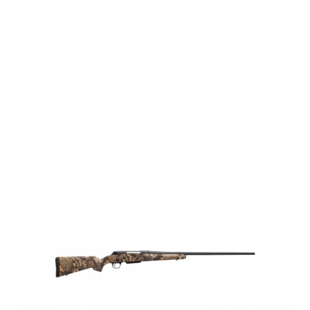
Winchester
XPR HUNTER
MOBUC,NS,SM