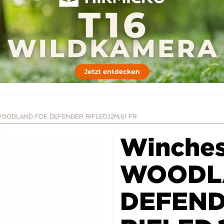
WOODLAND FDE DEFENDER RIFLED,12M,61 FR
Winches
WOODL
DEFEN