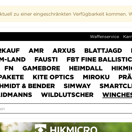
uell zu einer eingeschränkten Verfügbarkeit kommen. Wi
Waffenservice
Karr
RKAUF
AMR
ARXUS
BLATTJAGD
M-LAND
FAUSTI
FBT FINE BALLISTI
FN
GAMEBORE
HEIMDALL
HIKM
PAKETE
KITE OPTICS
MIROKU
PRÄ
HMIDT & BENDER
SIMWAY
SMARTCL
IDMANNS
WILDLUTSCHER
WINCHE