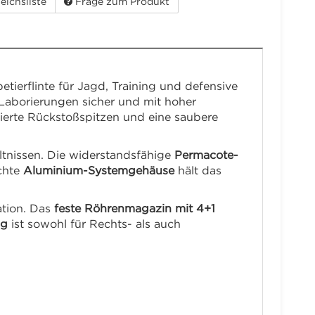
eichsliste
Frage zum Produkt
tierflinte für Jagd, Training und defensive
e Laborierungen sicher und mit hoher
zierte Rückstoßspitzen und eine saubere
ältnissen. Die widerstandsfähige
Permacote-
chte
Aluminium-Systemgehäuse
hält das
uation. Das
feste Röhrenmagazin mit 4+1
ng
ist sowohl für Rechts- als auch