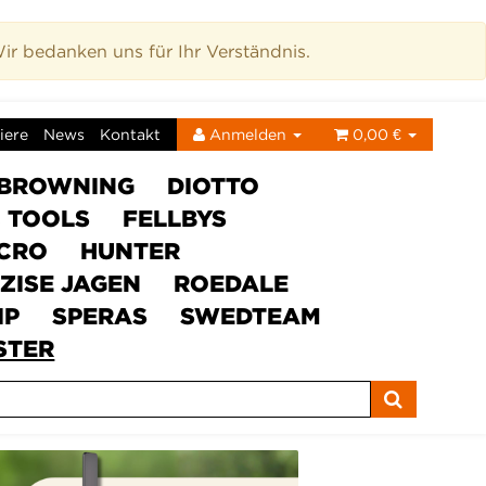
r bedanken uns für Ihr Verständnis.
iere
News
Kontakt
Anmelden
0,00 €
BROWNING
DIOTTO
C TOOLS
FELLBYS
ICRO
HUNTER
ZISE JAGEN
ROEDALE
IP
SPERAS
SWEDTEAM
STER