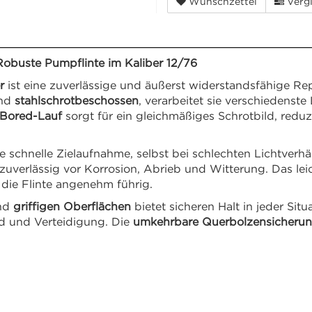
Wunschzettel
Vergl
buste Pumpflinte im Kaliber 12/76
r
ist eine zuverlässige und äußerst widerstandsfähige Repe
und
stahlschrotbeschossen
, verarbeitet sie verschiedenst
Bored-Lauf
sorgt für ein gleichmäßiges Schrotbild, redu
e schnelle Zielaufnahme, selbst bei schlechten Lichtverh
uverlässig vor Korrosion, Abrieb und Witterung. Das lei
ie Flinte angenehm führig.
nd
griffigen Oberflächen
bietet sicheren Halt in jeder Sit
gd und Verteidigung. Die
umkehrbare Querbolzensicheru