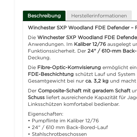
Beschreibung
Herstellerinformationen
Winchester SXP Woodland FDE Defender – Ro
Die
Winchester SXP Woodland FDE Defende
Anwendungen. Im
Kaliber 12/76
ausgelegt 
Funktionssicherheit. Der
24" / 610-mm Back-
Deckung.
Die
Fibre-Optic-Kornvisierung
ermöglicht ein
FDE-Beschichtung
schützt Lauf und System z
Gesamtgewicht bei nur
ca. 3,2 kg
und macht d
Der
Composite-Schaft mit geradem Schaft
u
Schuss
liefert ausreichende Kapazität für Ja
Linksschützen komfortabel bedienbar.
Eigenschaften:
• Pumpflinte im Kaliber 12/76
• 24" / 610 mm Back-Bored-Lauf
• Stahlschrotbeschossen