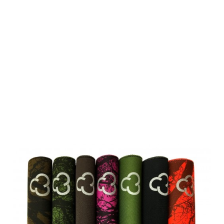
Roedale
Neoprenhülle
50XK+ und
47XK+