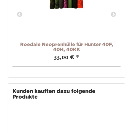
K2
Roedale Neoprenhülle für Hunter 40F,
Ro
40H, 40KK
33,00 €
*
Kunden kauften dazu folgende
Produkte