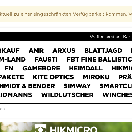
uell zu einer eingeschränkten Verfügbarkeit kommen. Wi
Waffenservice
Karr
RKAUF
AMR
ARXUS
BLATTJAGD
M-LAND
FAUSTI
FBT FINE BALLISTI
FN
GAMEBORE
HEIMDALL
HIKM
PAKETE
KITE OPTICS
MIROKU
PRÄ
HMIDT & BENDER
SIMWAY
SMARTCL
IDMANNS
WILDLUTSCHER
WINCHE