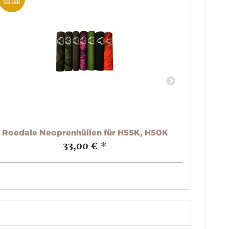
Roedale Neoprenhüllen für H55K, H50K
Roedale
33,00 €
*