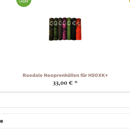
Roedale Neoprenhüllen für H50XK+
33,00 €
*
te