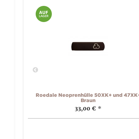
Roedale Neoprenhülle 50XK+ und 47XK
Braun
d 47XK+
33,00 €
*