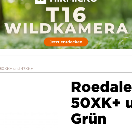
e 50XK+ und 47XK+
Roedale
50XK+ 
Grün