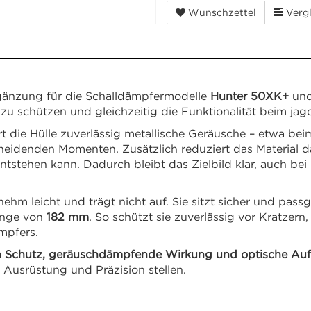
Wunschzettel
Vergl
rgänzung für die Schalldämpfermodelle
Hunter 50XK+
un
zu schützen und gleichzeitig die Funktionalität beim jag
t die Hülle zuverlässig metallische Geräusche – etwa be
cheidenden Momenten. Zusätzlich reduziert das Material 
tstehen kann. Dadurch bleibt das Zielbild klar, auch be
nehm leicht und trägt nicht auf. Sie sitzt sicher und pa
änge von
182 mm
. So schützt sie zuverlässig vor Kratzer
mpfers.
n Schutz, geräuschdämpfende Wirkung und optische Au
 Ausrüstung und Präzision stellen.