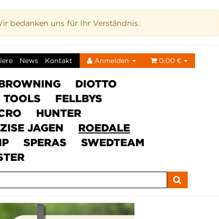
r bedanken uns für Ihr Verständnis.
iere
News
Kontakt
Anmelden
0,00 €
BROWNING
DIOTTO
C TOOLS
FELLBYS
ICRO
HUNTER
ZISE JAGEN
ROEDALE
IP
SPERAS
SWEDTEAM
STER