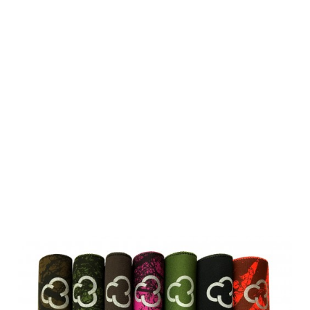
Roedale
Neoprenhüllen
für Hunter
50/50+ &
H55/H55+