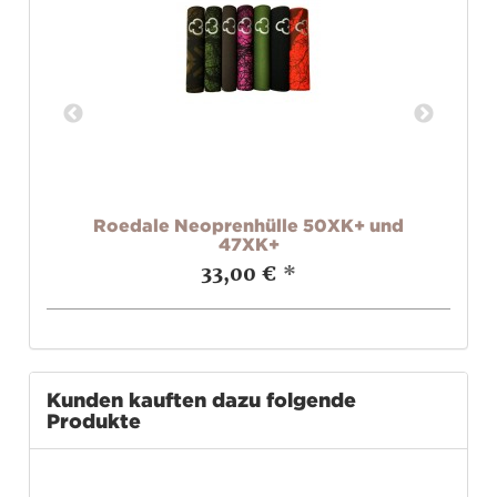
K2
Roedale Neoprenhülle 50XK+ und
R
47XK+
33,00 €
*
Kunden kauften dazu folgende
Produkte