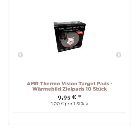
1,5
AMR Thermo Vision Target Pads -
Wärmebild Zielpads 10 Stück
Ve
9,95 €
*
1,00 € pro 1 Stück