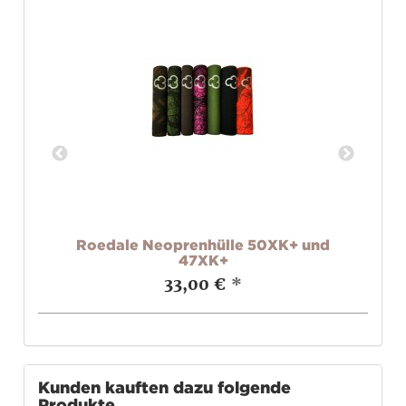
K2
Roedale Neoprenhülle 50XK+ und
R
47XK+
33,00 €
*
Kunden kauften dazu folgende
Produkte