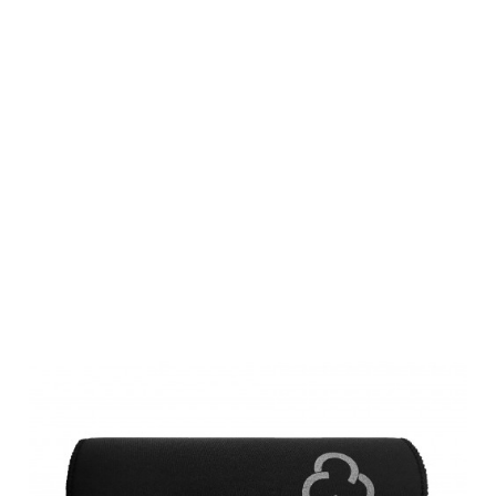
Roedale
Neoprenhüllen
für H55K, H50K
Schwarz