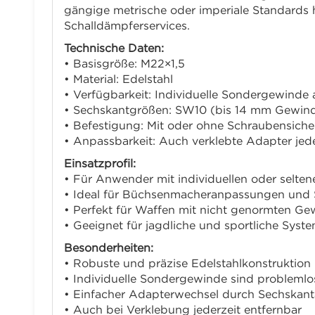
gängige metrische oder imperiale Standard
Schalldämpferservices.
Technische Daten:
• Basisgröße: M22×1,5
• Material: Edelstahl
• Verfügbarkeit: Individuelle Sondergewinde
• Sechskantgrößen: SW10 (bis 14 mm Gewin
• Befestigung: Mit oder ohne Schraubensich
• Anpassbarkeit: Auch verklebte Adapter jede
Einsatzprofil:
• Für Anwender mit individuellen oder selt
• Ideal für Büchsenmacheranpassungen und 
• Perfekt für Waffen mit nicht genormten Ge
• Geeignet für jagdliche und sportliche Sys
Besonderheiten:
• Robuste und präzise Edelstahlkonstruktion
• Individuelle Sondergewinde sind problemlos
• Einfacher Adapterwechsel durch Sechskan
• Auch bei Verklebung jederzeit entfernbar