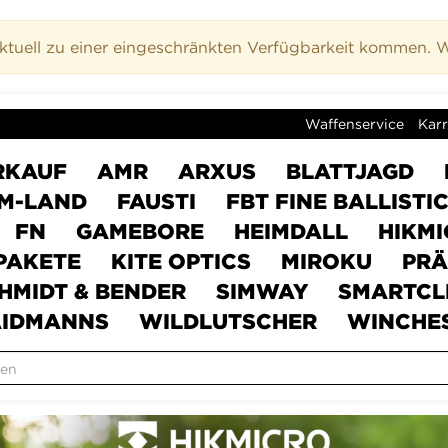
uell zu einer eingeschränkten Verfügbarkeit kommen. Wi
Waffenservice
Karr
RKAUF
AMR
ARXUS
BLATTJAGD
M-LAND
FAUSTI
FBT FINE BALLISTI
FN
GAMEBORE
HEIMDALL
HIKM
PAKETE
KITE OPTICS
MIROKU
PRÄ
HMIDT & BENDER
SIMWAY
SMARTCL
IDMANNS
WILDLUTSCHER
WINCHE