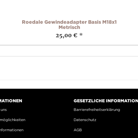
Roedale Gewindeadapter Basis M18x1
Metrisch
25,00 €
*
MATIONEN
GESETZLICHE INFORMATIO
 uns
Barrierefreiheitserklärung
möglichkeiten
Datenschutz
nformationen
AGB