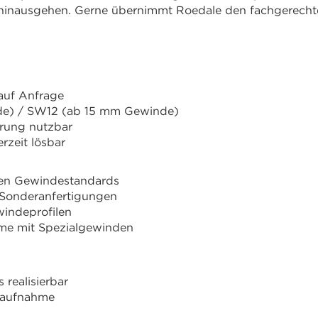
s hinausgehen. Gerne übernimmt Roedale den fachgerech
 auf Anfrage
de) / SW12 (ab 15 mm Gewinde)
erung nutzbar
rzeit lösbar
enen Gewindestandards
Sonderanfertigungen
windeprofilen
teme mit Spezialgewinden
 realisierbar
taufnahme