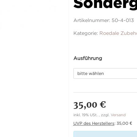
Sonder
Artikelnummer:
50-4-013
Kategorie:
Roedale Zubeh
Ausführung
bitte wählen
35,00 €
inkl. 19% USt. , zzgl.
Versand
UVP des Herstellers
:
35,00 €