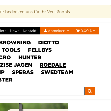
r bedanken uns für Ihr Verständnis.
iere
News
Kontakt
Anmelden
0,00 €
BROWNING
DIOTTO
C TOOLS
FELLBYS
ICRO
HUNTER
ZISE JAGEN
ROEDALE
IP
SPERAS
SWEDTEAM
STER