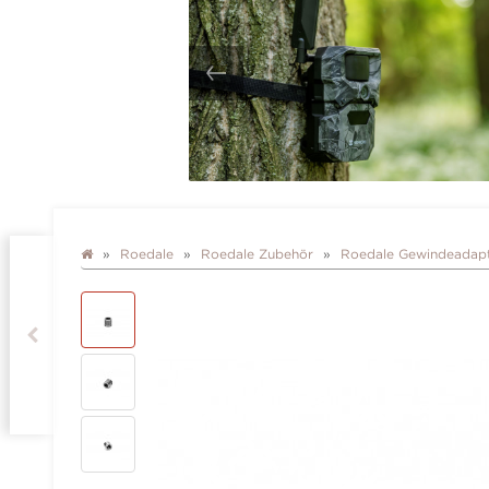
Roedale
Roedale Zubehör
Roedale Gewindeadapt