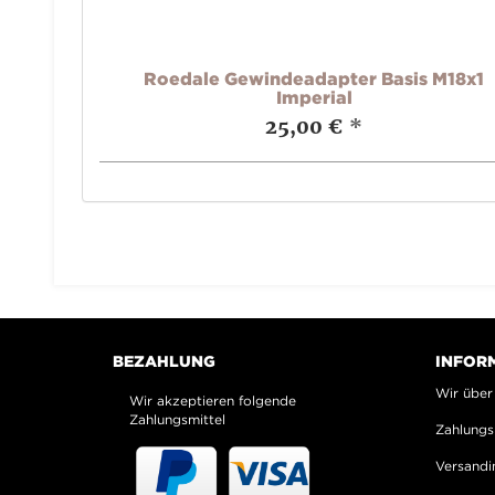
M22x1,5
Roedale Gewindeadapter Basis M18x1
Imperial
25,00 €
*
BEZAHLUNG
INFOR
Wir über
Wir akzeptieren folgende
Zahlungsmittel
Zahlungs
Versandi