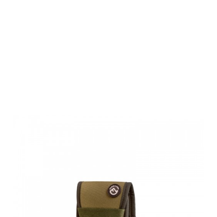
Farm-Land
Drückjagd
Patronenetui,
oliv