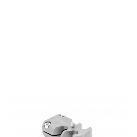
Roedale
Mündungsbrems
(Gewinde)
M18x1 Edelstahl