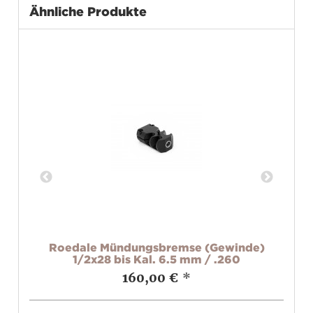
Ähnliche Produkte
e)
Roedale Mündungsbremse (Gewinde)
R
1/2x28 bis Kal. 6.5 mm / .260
160,00 €
*