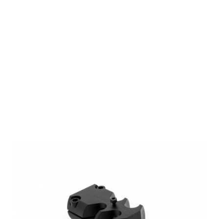
Roedale
Mündungsbrems
(Gewinde)
M17x1