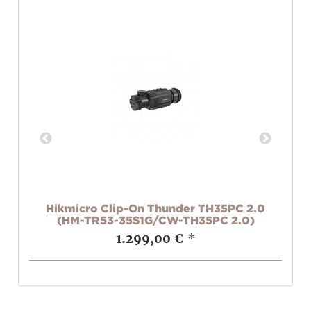
m5
Hikmicro Clip-On Thunder TH35PC 2.0
I
(HM-TR53-35S1G/CW-TH35PC 2.0)
1.299,00 €
*