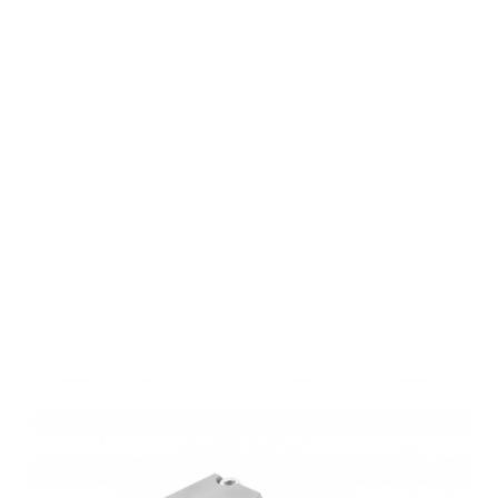
Roedale
Mündungsbrems
(Gewinde)
5/8x24
Edelstahl