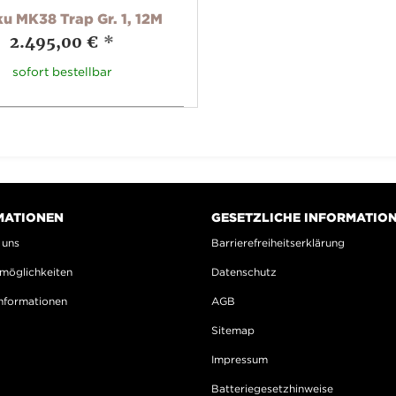
u MK38 Trap Gr. 1, 12M
2.495,00 €
*
sofort bestellbar
MATIONEN
GESETZLICHE INFORMATIO
 uns
Barrierefreiheitserklärung
möglichkeiten
Datenschutz
nformationen
AGB
Sitemap
Impressum
Batteriegesetzhinweise