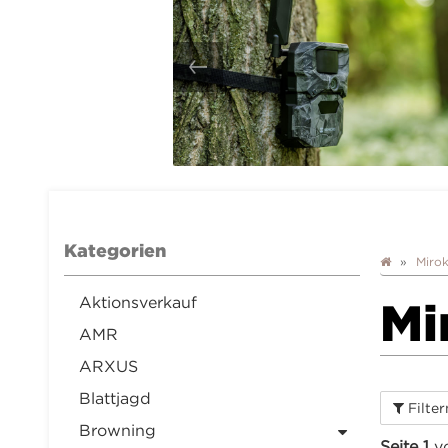
Kategorien
Miro
Aktionsverkauf
Mi
AMR
ARXUS
Blattjagd
Filte
Browning
Seite 1
vo