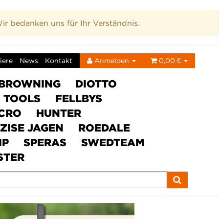
r bedanken uns für Ihr Verständnis.
iere
News
Kontakt
Anmelden
0,00 €
BROWNING
DIOTTO
C TOOLS
FELLBYS
ICRO
HUNTER
ZISE JAGEN
ROEDALE
IP
SPERAS
SWEDTEAM
STER