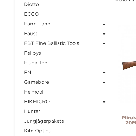
Diotto
ECCO
Farm-Land
Fausti
FBT Fine Ballistic Tools
Fellbys
Fluna-Tec
FN
Gamebore
Heimdall
HIKMICRO
Hunter
Mirok
Jungjägerpakete
20M,
Kite Optics