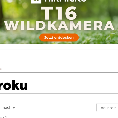
ku
roku
rn nach
n 1