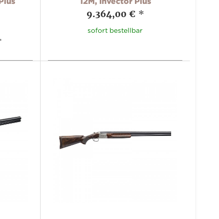
Plus
12M, Invector Plus
9.364,00 €
*
sofort bestellbar
*