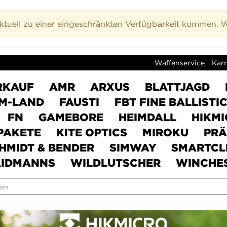
uell zu einer eingeschränkten Verfügbarkeit kommen. Wi
Waffenservice
Karr
RKAUF
AMR
ARXUS
BLATTJAGD
M-LAND
FAUSTI
FBT FINE BALLISTI
FN
GAMEBORE
HEIMDALL
HIKM
PAKETE
KITE OPTICS
MIROKU
PRÄ
HMIDT & BENDER
SIMWAY
SMARTCL
IDMANNS
WILDLUTSCHER
WINCHE