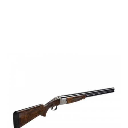
Miroku MK38
Sporter Gr. 5,
12M