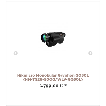
50L
Hikmicro Monokular Gryphon GQ50L
)
(HM-TS26-50QG/WLV-GQ50L)
2.799,00 €
*