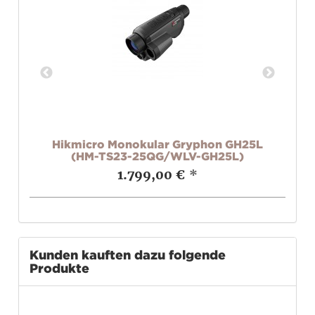
5L
Hikmicro Monokular Gryphon GH25L
H
(HM-TS23-25QG/WLV-GH25L)
1.799,00 €
*
Kunden kauften dazu folgende
Produkte