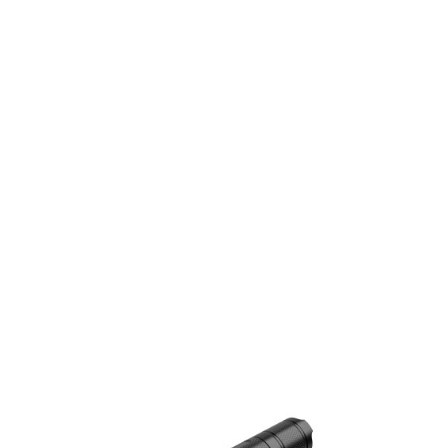
Hikmicro IR
Taschenlampe
passend für
Gryphon 850
nm