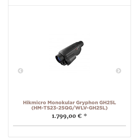
0L
Hikmicro Monokular Gryphon GH25L
H
(HM-TS23-25QG/WLV-GH25L)
1.799,00 €
*