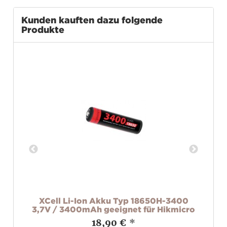
Kunden kauften dazu folgende
Produkte
5L
XCell Li-Ion Akku Typ 18650H-3400
3,7V / 3400mAh geeignet für Hikmicro
N
18,90 €
*