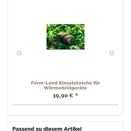
0
Farm-Land Einsatztasche für
cro
Wärmebildgeräte
3,
39,90 €
*
Passend zu diesem Artikel