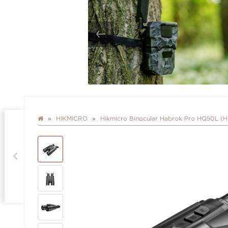
HIKMICRO
Hikmicro Binocular Habrok Pro HQ50L