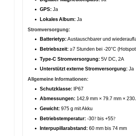
GPS:
Ja
Lokales Album:
Ja
Stromversorgung:
Batterietyp:
Austauschbarer und wiederaufla
Betriebszeit:
≥7 Stunden bei -20°C (Hotspo
Type-C Stromversorgung:
5V DC, 2A
Unterstützt externe Stromversorgung:
Ja
Allgemeine Informationen:
Schutzklasse:
IP67
Abmessungen:
142.9 mm × 79.7 mm × 230.5 
Gewicht:
975 g mit Akku
Betriebstemperatur:
-30
?
bis +55
?
Interpupillarabstand:
60 mm bis 74 mm