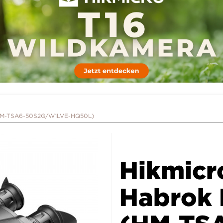
 (HM-TSA6-50S2G/W1LVE-HQ50L)
Hikmicr
Habrok