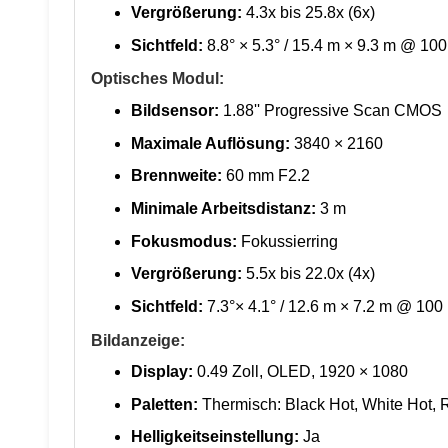
Vergrößerung:
4.3x bis 25.8x (6x)
Sichtfeld:
8.8° × 5.3° / 15.4 m × 9.3 m @ 10
Optisches Modul:
Bildsensor:
1.88'' Progressive Scan CMOS
Maximale Auflösung:
3840 × 2160
Brennweite:
60 mm F2.2
Minimale Arbeitsdistanz:
3 m
Fokusmodus:
Fokussierring
Vergrößerung:
5.5x bis 22.0x (4x)
Sichtfeld:
7.3°× 4.1° / 12.6 m × 7.2 m @ 100
Bildanzeige:
Display:
0.49 Zoll, OLED, 1920 × 1080
Paletten:
Thermisch: Black Hot, White Hot, R
Helligkeitseinstellung:
Ja