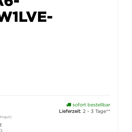
A6-
W1LVE-
sofort bestellbar
Lieferzeit
:
2 - 3 Tage**
hrgut)
€
€
)