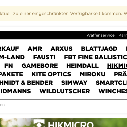
uell zu einer eingeschränkten Verfügbarkeit kommen. Wi
Waffenservice
Karr
RKAUF
AMR
ARXUS
BLATTJAGD
M-LAND
FAUSTI
FBT FINE BALLISTI
FN
GAMEBORE
HEIMDALL
HIKM
PAKETE
KITE OPTICS
MIROKU
PRÄ
HMIDT & BENDER
SIMWAY
SMARTCL
IDMANNS
WILDLUTSCHER
WINCHE