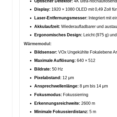
Optischer Detektor:
4K ultra-hochauflösen
Display:
1920 × 1080 OLED mit 0,49 Zoll für k
Laser-Entfernungsmesser:
Integriert mit 
Akkulaufzeit:
Wiederaufladbarer und austaus
Ergonomisches Design:
Leicht (975 g) und
Wärmemodul:
Bildsensor:
VOx Ungekühlte Fokalebene Ar
Maximale Auflösung:
640 × 512
Bildrate:
50 Hz
Pixelabstand:
12 μm
Ansprechwellenlänge:
8 μm bis 14 μm
Fokusmodus:
Fokussierring
Erkennungsreichweite:
2600 m
Minimale Fokussierdistanz:
5 m