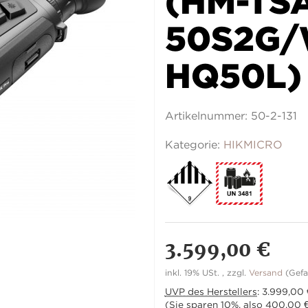
(HM-TS
50S2G/
HQ50L)
Artikelnummer:
50-2-131
Kategorie:
HIKMICRO
3.599,00 €
inkl. 19% USt. , zzgl.
Versand
(Gefa
UVP des Herstellers
:
3.999,00 
(Sie sparen
10%
, also
400,00 