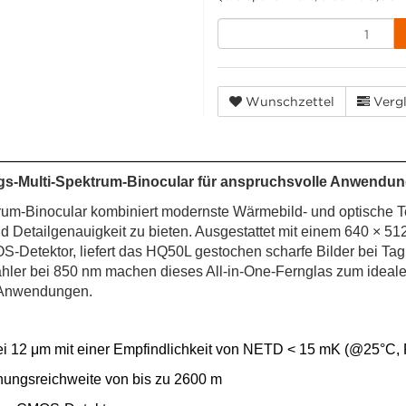
Wunschzettel
Vergl
-Multi-Spektrum-Binocular für anspruchsvolle Anwendu
Binocular kombiniert modernste Wärmebild- und optische Tec
nd Detailgenauigkeit zu bieten. Ausgestattet mit einem 640 × 
etektor, liefert das HQ50L gestochen scharfe Bilder bei Tag 
hler bei 850 nm machen dieses All-in-One-Fernglas zum ideal
e Anwendungen.
i 12 μm mit einer Empfindlichkeit von NETD < 15 mK (@25°C, F
nungsreichweite von bis zu 2600 m