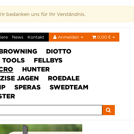
r bedanken uns für Ihr Verständnis.
iere
News
Kontakt
Anmelden
0,00 €
BROWNING
DIOTTO
C TOOLS
FELLBYS
ICRO
HUNTER
ZISE JAGEN
ROEDALE
IP
SPERAS
SWEDTEAM
STER