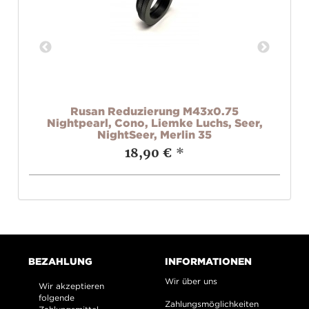
r
Rusan Reduzierung M43x0.75
Nightpearl, Cono, Liemke Luchs, Seer,
NightSeer, Merlin 35
18,90 €
*
BEZAHLUNG
INFORMATIONEN
Wir über uns
Wir akzeptieren
folgende
Zahlungsmöglichkeiten