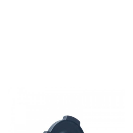
Rusan
Abdeckung
MS-CLA für
MAR
Klemmadapter