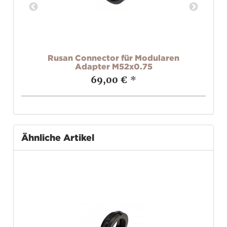
t
Rusan Connector für Modularen
Ru
Adapter M52x0.75
69,00 €
*
Ähnliche Artikel