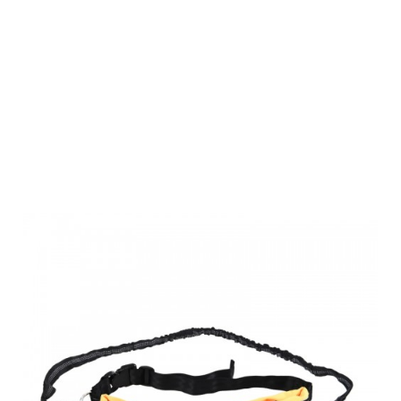
Farm-Land
Freihand-Leine
/ Joggingleine,
schwarz/orange