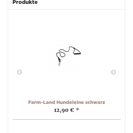
Produkte
bar
Farm-Land Hundeleine schwarz
F
12,90 €
*