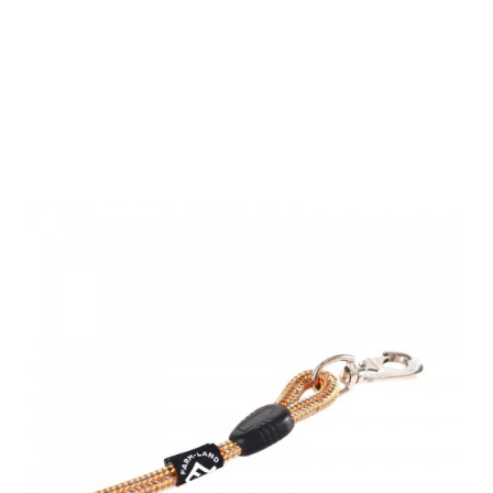
Farm-Land
Hundeleine
orange