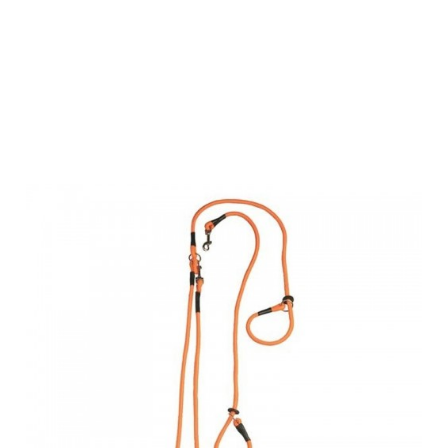
Farm-Land
Beileine Pirsch
orange