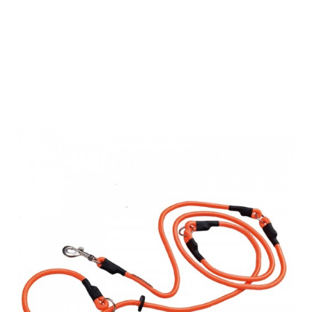
Farm-Land
Jagdleine
Pirsch orange