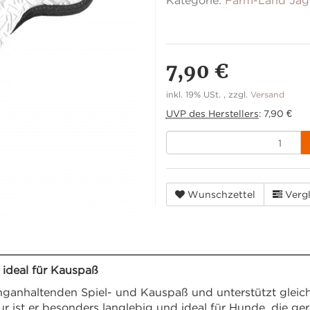
Kategorie:
Farm-Land Jag
7,90 €
inkl. 19% USt. , zzgl.
Versand
UVP des Herstellers
:
7,90 €
Wunschzettel
Vergl
ideal für Kauspaß
ganhaltenden Spiel- und Kauspaß und unterstützt gleichz
r ist er besonders langlebig und ideal für Hunde, die ger