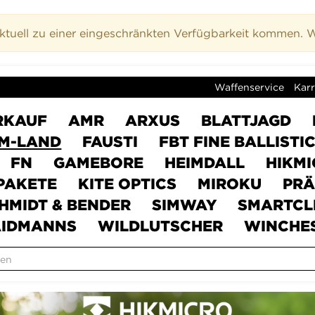
uell zu einer eingeschränkten Verfügbarkeit kommen. Wi
Waffenservice
Karr
RKAUF
AMR
ARXUS
BLATTJAGD
M-LAND
FAUSTI
FBT FINE BALLISTI
FN
GAMEBORE
HEIMDALL
HIKM
PAKETE
KITE OPTICS
MIROKU
PRÄ
HMIDT & BENDER
SIMWAY
SMARTCL
IDMANNS
WILDLUTSCHER
WINCHE