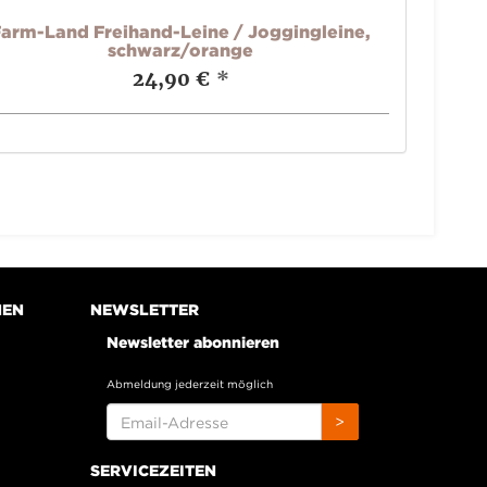
arm-Land Freihand-Leine / Joggingleine,
schwarz/orange
24,90 €
*
NEN
NEWSLETTER
Newsletter abonnieren
Abmeldung jederzeit möglich
EMAIL-
>
ADRESSE
SERVICEZEITEN