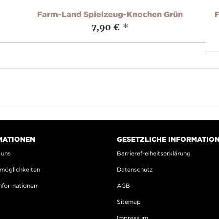
Farm-Land Spielzeug-Knochen Grün
F
7,90 €
*
MATIONEN
GESETZLICHE INFORMATIO
 uns
Barrierefreiheitserklärung
möglichkeiten
Datenschutz
nformationen
AGB
Sitemap
Impressum