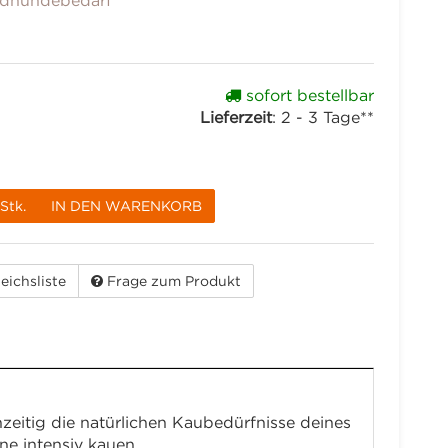
dhundebedarf
sofort bestellbar
Lieferzeit
:
2 - 3 Tage**
Stk.
IN DEN WARENKORB
eichsliste
Frage zum Produkt
eitig die natürlichen Kaubedürfnisse deines
ne intensiv kauen.