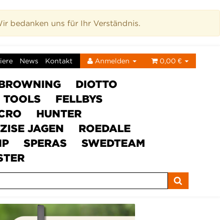
r bedanken uns für Ihr Verständnis.
iere
News
Kontakt
Anmelden
0,00 €
BROWNING
DIOTTO
C TOOLS
FELLBYS
ICRO
HUNTER
ZISE JAGEN
ROEDALE
IP
SPERAS
SWEDTEAM
STER