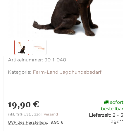
Artikelnummer:
90-1-040
Kategorie:
Farm-Land Jagdhundebedarf
19,90 €
sofort
bestellbar
inkl. 19% USt. , zzgl.
Versand
Lieferzeit
:
2 - 3
Tage**
UVP des Herstellers
:
19,90 €