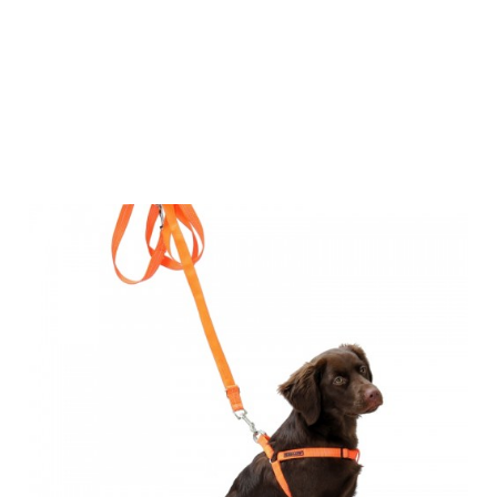
Farm-Land
Umhängeleine
orange