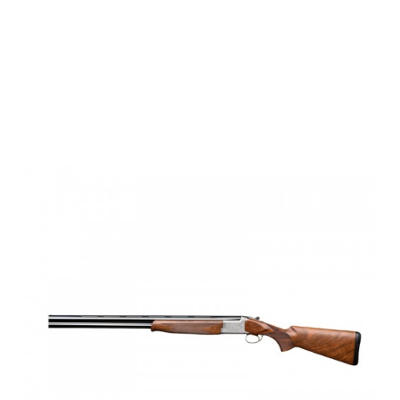
Browning B525
GAME 1 LIGHT
LH, 20M, INV