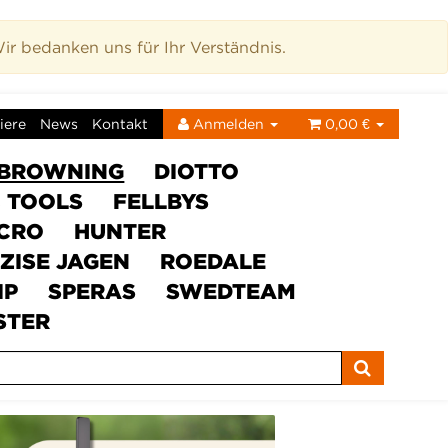
r bedanken uns für Ihr Verständnis.
iere
News
Kontakt
Anmelden
0,00 €
BROWNING
DIOTTO
C TOOLS
FELLBYS
ICRO
HUNTER
ZISE JAGEN
ROEDALE
IP
SPERAS
SWEDTEAM
STER