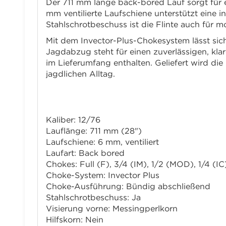
Der 711 mm lange back-bored Lauf sorgt für e
mm ventilierte Laufschiene unterstützt eine i
Stahlschrotbeschuss ist die Flinte auch für 
Mit dem Invector-Plus-Chokesystem lässt sich
Jagdabzug steht für einen zuverlässigen, kla
im Lieferumfang enthalten. Geliefert wird die
jagdlichen Alltag.
Technische Daten
Kaliber: 12/76
Lauflänge: 711 mm (28")
Laufschiene: 6 mm, ventiliert
Laufart: Back bored
Chokes: Full (F), 3/4 (IM), 1/2 (MOD), 1/4 (IC
Choke-System: Invector Plus
Choke-Ausführung: Bündig abschließend
Stahlschrotbeschuss: Ja
Visierung vorne: Messingperlkorn
Hilfskorn: Nein