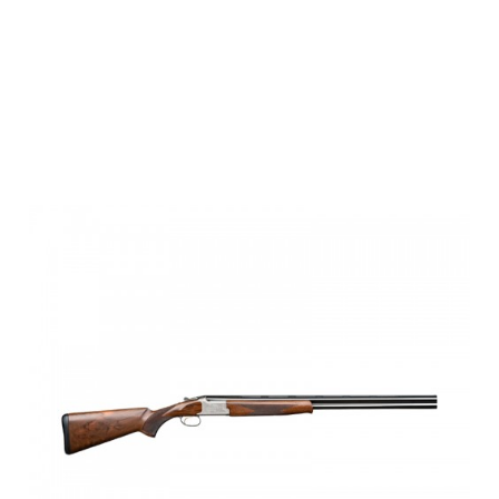
Browning B525
GAME 1 LIGHT,
20M, INV