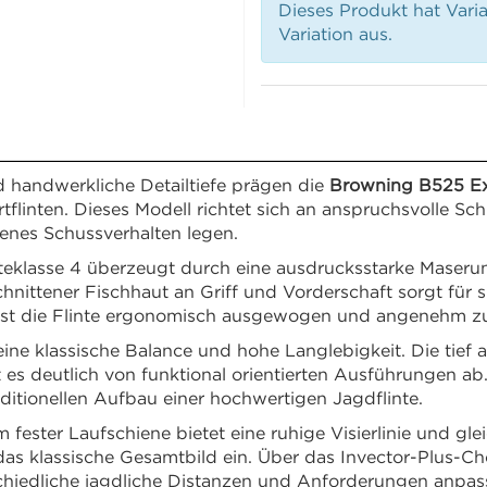
Dieses Produkt hat Vari
Variation aus.
nd handwerkliche Detailtiefe prägen die
Browning B525 Ex
rtflinten. Dieses Modell richtet sich an anspruchsvolle Sc
nes Schussverhalten legen.
klasse 4 überzeugt durch eine ausdrucksstarke Maserung 
chnittener Fischhaut an Griff und Vorderschaft sorgt für
 ist die Flinte ergonomisch ausgewogen und angenehm zu
eine klassische Balance und hohe Langlebigkeit. Die tief 
 es deutlich von funktional orientierten Ausführungen a
itionellen Aufbau einer hochwertigen Jagdflinte.
ster Laufschiene bietet eine ruhige Visierlinie und gle
n das klassische Gesamtbild ein. Über das Invector-Plus-
erschiedliche jagdliche Distanzen und Anforderungen anpa