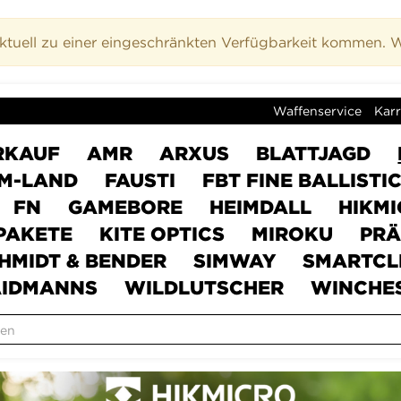
uell zu einer eingeschränkten Verfügbarkeit kommen. Wi
Waffenservice
Karr
RKAUF
AMR
ARXUS
BLATTJAGD
M-LAND
FAUSTI
FBT FINE BALLISTI
FN
GAMEBORE
HEIMDALL
HIKM
PAKETE
KITE OPTICS
MIROKU
PRÄ
HMIDT & BENDER
SIMWAY
SMARTCL
IDMANNS
WILDLUTSCHER
WINCHE