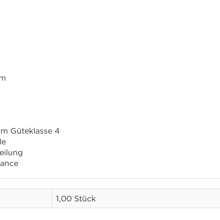
um
um Güteklasse 4
le
eilung
lance
1,00 Stück