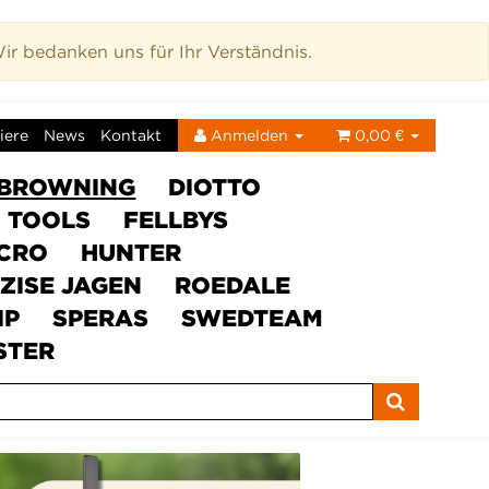
r bedanken uns für Ihr Verständnis.
iere
News
Kontakt
Anmelden
0,00 €
BROWNING
DIOTTO
C TOOLS
FELLBYS
ICRO
HUNTER
ZISE JAGEN
ROEDALE
IP
SPERAS
SWEDTEAM
STER