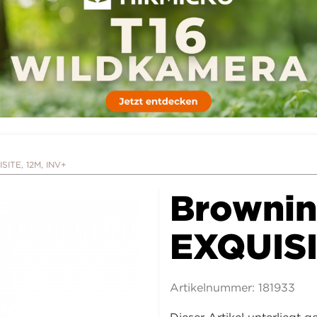
SITE, 12M, INV+
Brownin
EXQUISI
Artikelnummer:
181933