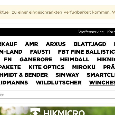
uell zu einer eingeschränkten Verfügbarkeit kommen. Wi
Waffenservice
Karr
RKAUF
AMR
ARXUS
BLATTJAGD
M-LAND
FAUSTI
FBT FINE BALLISTI
FN
GAMEBORE
HEIMDALL
HIKM
PAKETE
KITE OPTICS
MIROKU
PRÄ
HMIDT & BENDER
SIMWAY
SMARTCL
IDMANNS
WILDLUTSCHER
WINCHE