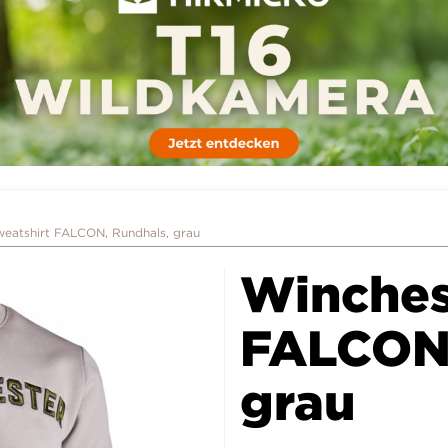
eatshirt FALCON, Rundhals, grau
Winches
FALCON,
grau