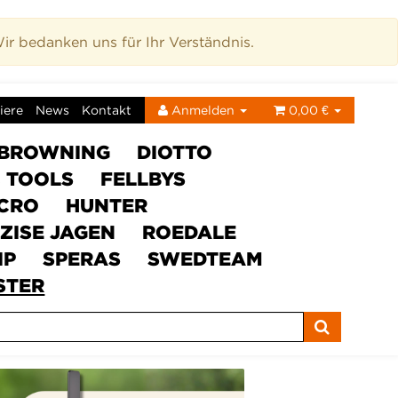
r bedanken uns für Ihr Verständnis.
iere
News
Kontakt
Anmelden
0,00 €
BROWNING
DIOTTO
C TOOLS
FELLBYS
ICRO
HUNTER
ZISE JAGEN
ROEDALE
IP
SPERAS
SWEDTEAM
STER