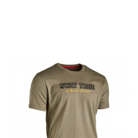
Winchester T-
Shirt, SS,
RENO, khaki