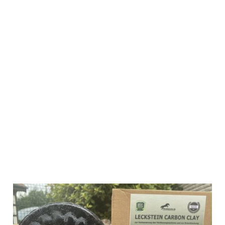
Wildlutscher
Leckstein für
Pferde und
Ponys Carbon
Clay 1,8 kg