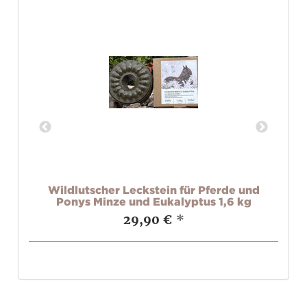
bar
Wildlutscher Leckstein für Pferde und
W
Ponys Minze und Eukalyptus 1,6 kg
29,90 €
*