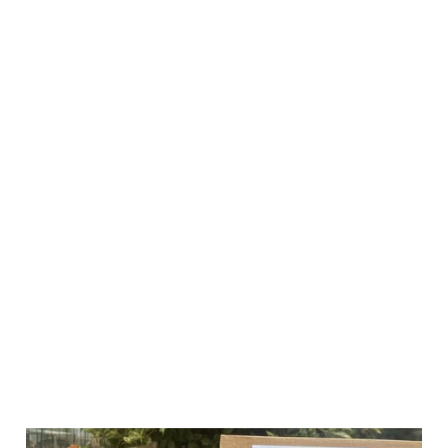
Wildlutscher
Leckstein für
Pferde und
Ponys
Mariendistelsam
1,8 kg