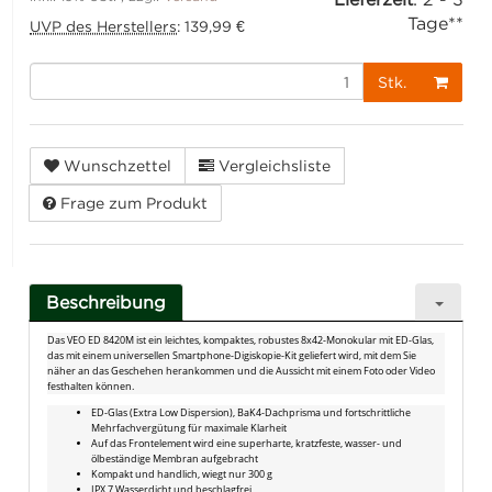
Tage**
UVP des Herstellers
:
139,99 €
Stk.
Wunschzettel
Vergleichsliste
Frage zum Produkt
Beschreibung
Das VEO ED 8420M ist ein leichtes, kompaktes, robustes 8x42-Monokular mit ED-Glas,
das mit einem universellen Smartphone-Digiskopie-Kit geliefert wird, mit dem Sie
näher an das Geschehen herankommen und die Aussicht mit einem Foto oder Video
festhalten können.
ED-Glas (Extra Low Dispersion), BaK4-Dachprisma und fortschrittliche
Mehrfachvergütung für maximale Klarheit
Auf das Frontelement wird eine superharte, kratzfeste, wasser- und
ölbeständige Membran aufgebracht
Kompakt und handlich, wiegt nur 300 g
IPX 7 Wasserdicht und beschlagfrei