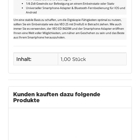
1/4-Zoll-Gewinde zur Befestigung an einem Einbeinstativ oder Stativ
Universeller Smartphone-Adapter & Bluetooth-Fernbedienung für IOS und
Android
Um eine stabile Basis zu schaffen, um die Digiskopie-Fähigkeiten optimal zu nutzen,
sollten Sie ein Einbeinstativ wie das VEO 2S mit Dreifuß in Betracht ziehen. Wie auch
immer Sie es verwenden, der VEO ED 8420M und der Smartphone-Adapter eröffnen
Ihnen eine Welt voller Möglichkeiten, um näher am Geschehen zu sein und das Beste
aus Ihrem Smartphone herauszuholen.
Inhalt:
1,00 Stück
Kunden kauften dazu folgende
Produkte