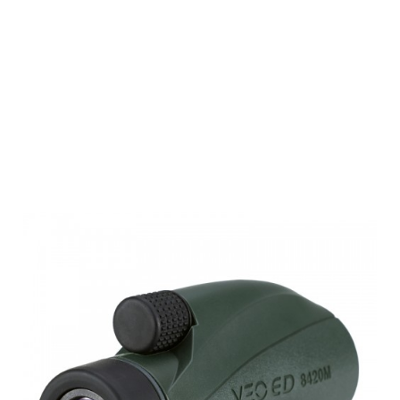
Vanguard VEO
ED 8420M mit
Smartphone
Digiskopie-Kit