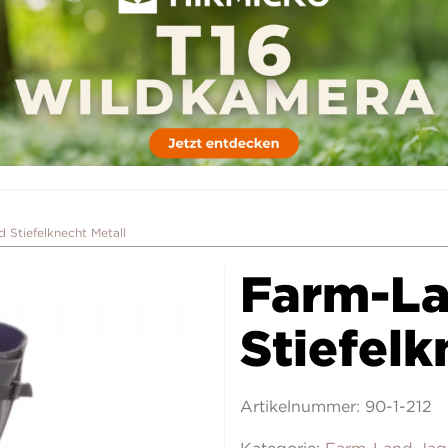
 Stiefelknecht Metall
Farm-L
Stiefelk
Artikelnummer:
90-1-212