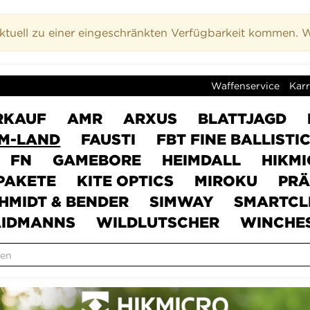
uell zu einer eingeschränkten Verfügbarkeit kommen. Wi
Waffenservice
Karr
RKAUF
AMR
ARXUS
BLATTJAGD
M-LAND
FAUSTI
FBT FINE BALLISTI
FN
GAMEBORE
HEIMDALL
HIKM
PAKETE
KITE OPTICS
MIROKU
PRÄ
HMIDT & BENDER
SIMWAY
SMARTCL
IDMANNS
WILDLUTSCHER
WINCHE