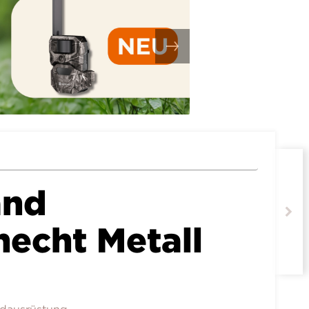
and
necht Metall