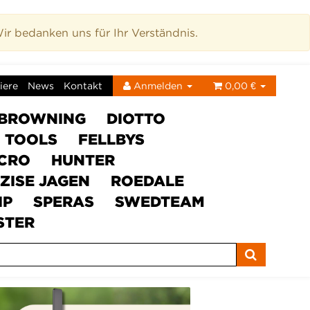
r bedanken uns für Ihr Verständnis.
iere
News
Kontakt
Anmelden
0,00 €
BROWNING
DIOTTO
C TOOLS
FELLBYS
ICRO
HUNTER
ZISE JAGEN
ROEDALE
IP
SPERAS
SWEDTEAM
STER