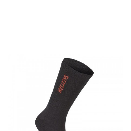
Swedteam
Unisex Socken
Ultra Black