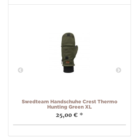
g
Swedteam Handschuhe Crest Thermo
Fe
Hunting Green XL
25,00 €
*